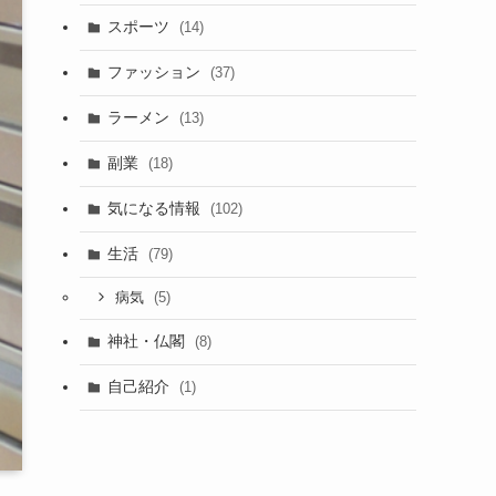
スポーツ
(14)
ファッション
(37)
ラーメン
(13)
副業
(18)
気になる情報
(102)
生活
(79)
(5)
病気
神社・仏閣
(8)
自己紹介
(1)