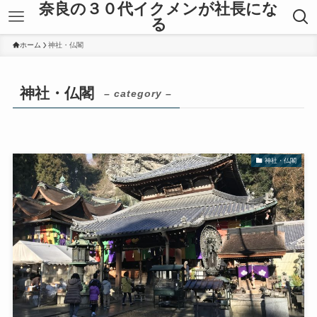
奈良の３０代イクメンが社長にな
る
ホーム
神社・仏閣
神社・仏閣
– category –
神社・仏閣