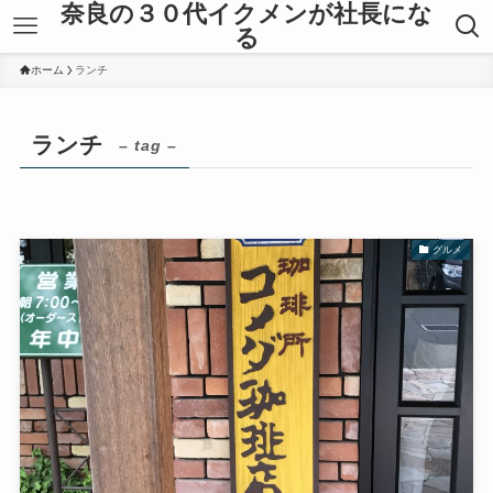
奈良の３０代イクメンが社長にな
る
ホーム
ランチ
ランチ
– tag –
グルメ