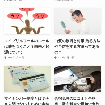
エイプリルフールのルール
白髪の原因と対策 治る方法
は嘘をつくこと？由来と起
や予防をする方法ってある
源について
の？
2018年2月15日
2018年1月31日
マイナンバー制度とは？今
合宿免許の口コミと合格
さら聞けない人ために申請
率！激安料金で最短で免許